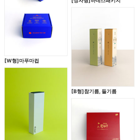
[상자형]하네스패키지
[W형]마푸마컵
[B형]참기름, 들기름