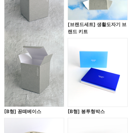
[브랜드세트] 생활도자기 브
랜드 키트
[B형] 꽁떼베이스
[B형] 봉투형박스