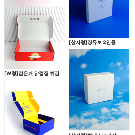
[상자형]장듀보 2인용
[W형]검은깨 닭껍질 튀김