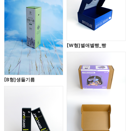
[W형]별애별빵_빵
[B형]생들기름