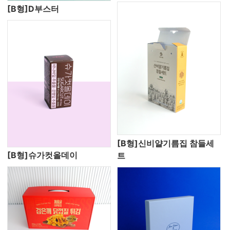
[B형]D부스터
[B형]신비얄기름집 참들세
[B형]슈가컷올데이
트