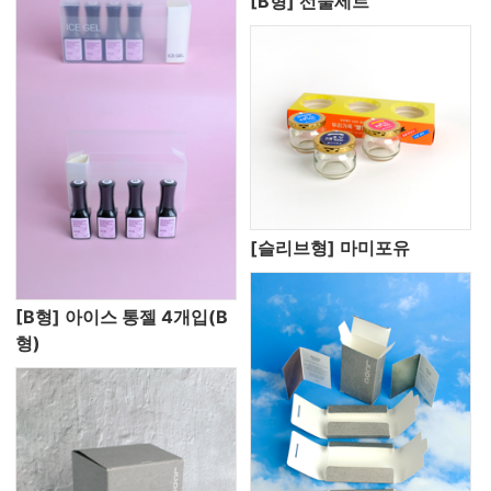
[B형] 선물세트
[슬리브형] 마미포유
[B형] 아이스 통젤 4개입(B
형)