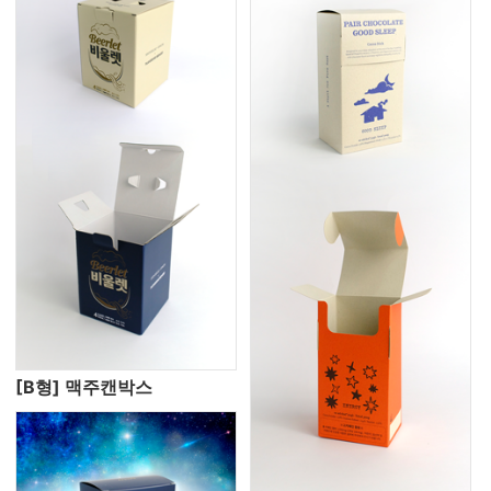
[B형] 맥주캔박스