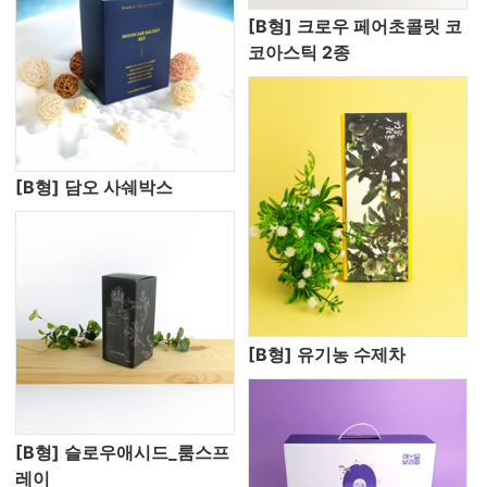
[B형] 크로우 페어초콜릿 코
코아스틱 2종
[B형] 담오 사쉐박스
[B형] 유기농 수제차
[B형] 슬로우애시드_룸스프
레이