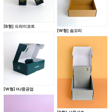
[B형] 드라이코트
[W형] 솜꼬리
[W형] HJ중공업