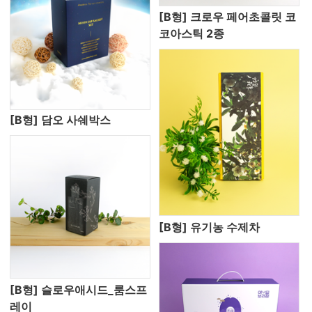
[B형] 크로우 페어초콜릿 코
코아스틱 2종
[B형] 담오 사쉐박스
[B형] 유기농 수제차
[B형] 슬로우애시드_룸스프
레이