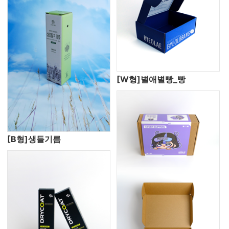
[W형]별애별빵_빵
[B형]생들기름