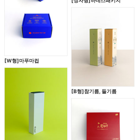
[상자형]하네스패키지
[W형]마푸마컵
[B형]참기름, 들기름