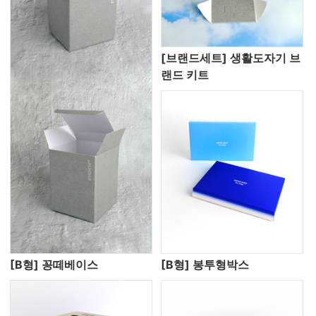
[브랜드세트] 생활도자기 브
랜드 키트
[B형] 꽁떼베이스
[B형] 봉투형박스