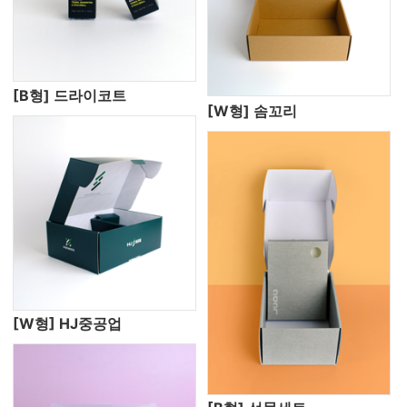
[B형] 드라이코트
[W형] 솜꼬리
[W형] HJ중공업