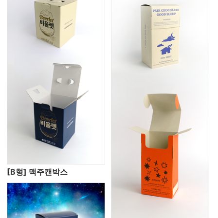
[B형] 맥주캔박스