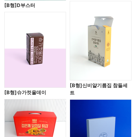
[B형]D부스터
[B형]신비얄기름집 참들세
[B형]슈가컷올데이
트