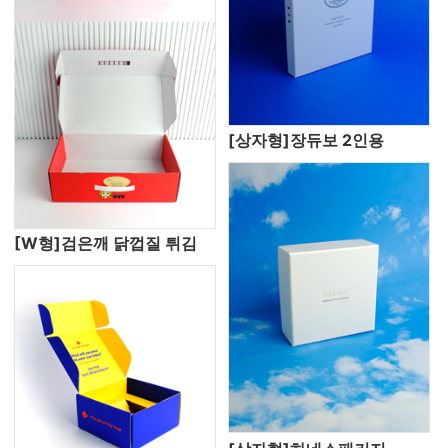
[상자형]장듀보 2인용
[W형]검은깨 닭껍질 튀김