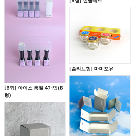
[B형] 선물세트
[슬리브형] 마미포유
[B형] 아이스 통젤 4개입(B
형)