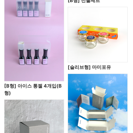
[B형] 선물세트
[슬리브형] 마미포유
[B형] 아이스 통젤 4개입(B
형)