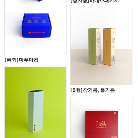
[상자형]하네스패키지
[W형]마푸마컵
[B형]참기름, 들기름