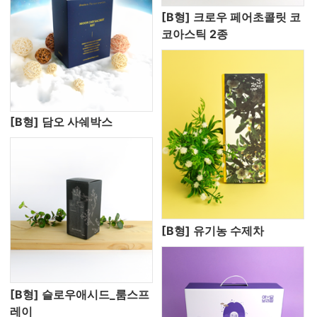
[B형] 크로우 페어초콜릿 코
코아스틱 2종
[B형] 담오 사쉐박스
[B형] 유기농 수제차
[B형] 슬로우애시드_룸스프
레이