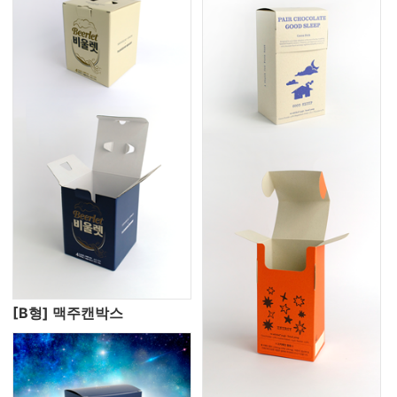
[B형] 맥주캔박스