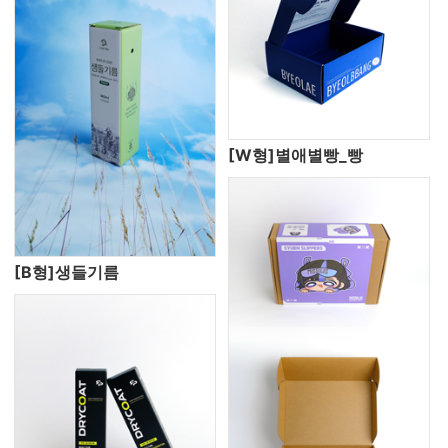
[W형]별애별빵_빵
[B형]생들기름