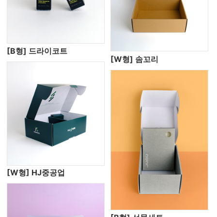
[B형] 드라이코트
[W형] 솜꼬리
[W형] HJ중공업