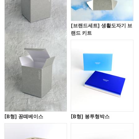
[브랜드세트] 생활도자기 브
랜드 키트
[B형] 꽁떼베이스
[B형] 봉투형박스