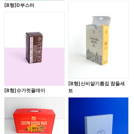
[B형]D부스터
[B형]신비얄기름집 참들세
[B형]슈가컷올데이
트