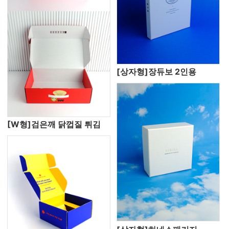
[상자형]장듀보 2인용
[W형]검은깨 닭껍질 튀김