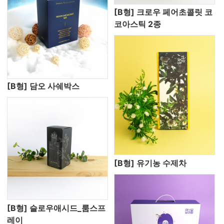
[B형] 크로우 페어초콜릿 코
코아스틱 2종
[B형] 담오 사쉐박스
[B형] 유기농 수제차
[B형] 슬로우애시드_룸스프
레이