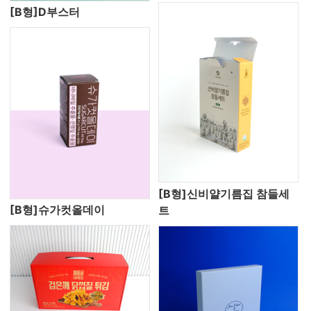
[B형]D부스터
[B형]신비얄기름집 참들세
[B형]슈가컷올데이
트