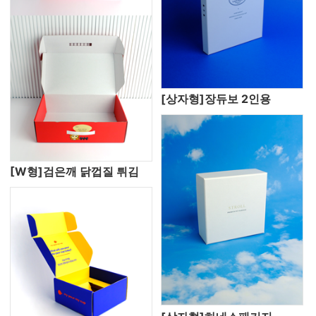
[상자형]장듀보 2인용
[W형]검은깨 닭껍질 튀김