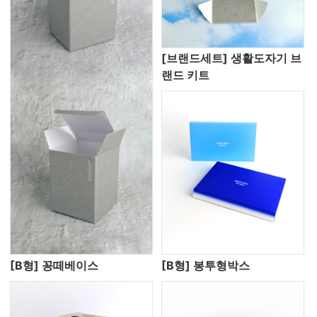
[브랜드세트] 생활도자기 브
랜드 키트
[B형] 꽁떼베이스
[B형] 봉투형박스