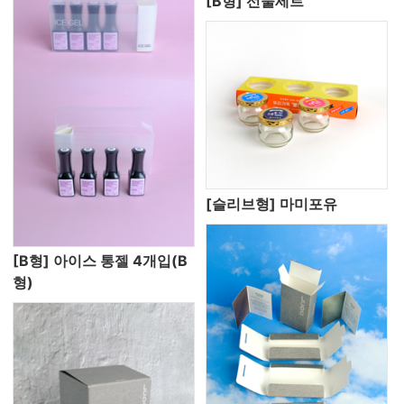
[B형] 선물세트
[슬리브형] 마미포유
[B형] 아이스 통젤 4개입(B
형)