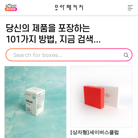
모아패키지
메
당신의 제품을 포장하는
101가지 방법, 지금 검색...
검색
[상자형]세이버스클럽