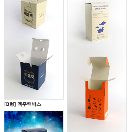
[B형] 맥주캔박스