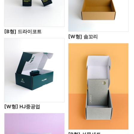
[B형] 드라이코트
[W형] 솜꼬리
[W형] HJ중공업