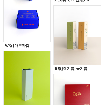
[상자형]하네스패키지
[W형]마푸마컵
[B형]참기름, 들기름