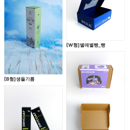
[W형]별애별빵_빵
[B형]생들기름