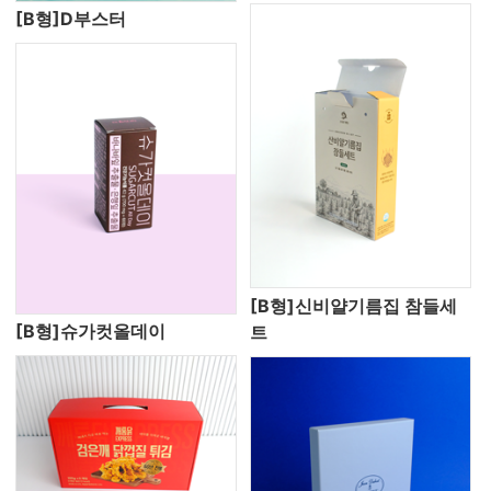
[B형]D부스터
[B형]신비얄기름집 참들세
[B형]슈가컷올데이
트