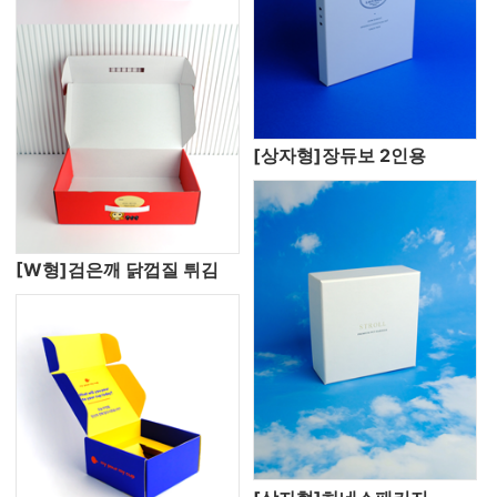
[상자형]장듀보 2인용
[W형]검은깨 닭껍질 튀김