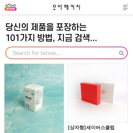
모아패키지
메
당신의 제품을 포장하는
101가지 방법, 지금 검색...
검색
[상자형]세이버스클럽