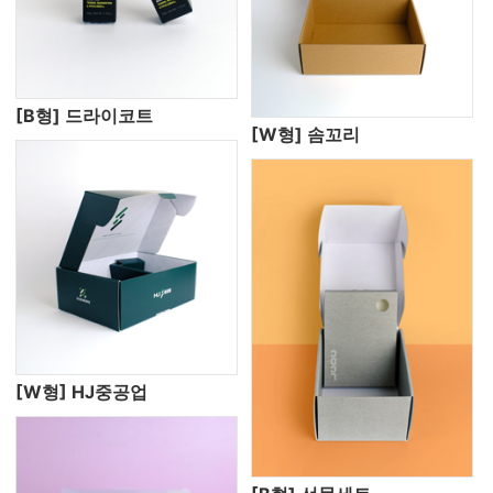
[B형] 드라이코트
[W형] 솜꼬리
[W형] HJ중공업