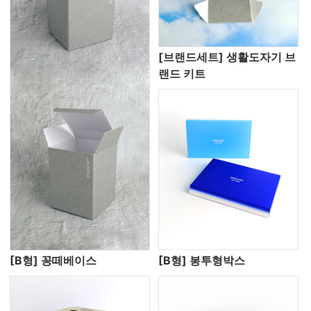
[브랜드세트] 생활도자기 브
랜드 키트
[B형] 꽁떼베이스
[B형] 봉투형박스