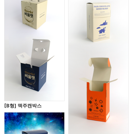
[B형] 맥주캔박스