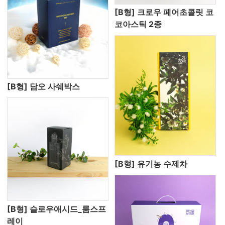
[B형] 크로우 페어초콜릿 코
코아스틱 2종
[B형] 담오 사쉐박스
[B형] 유기농 수제차
[B형] 슬로우애시드_룸스프
레이