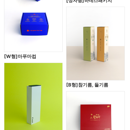
[상자형]하네스패키지
[W형]마푸마컵
[B형]참기름, 들기름