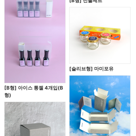
[B형] 선물세트
[슬리브형] 마미포유
[B형] 아이스 통젤 4개입(B
형)