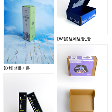
[W형]별애별빵_빵
[B형]생들기름