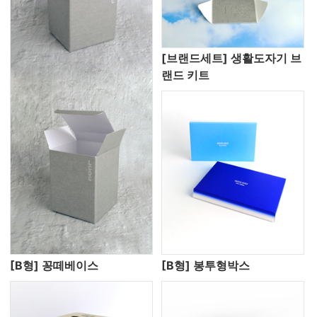
[브랜드세트] 생활도자기 브
랜드 키트
[B형] 꽁떼베이스
[B형] 봉투형박스