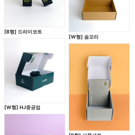
[B형] 드라이코트
[W형] 솜꼬리
[W형] HJ중공업