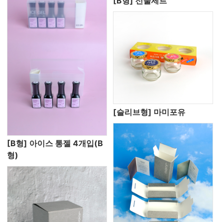
[B형] 선물세트
[슬리브형] 마미포유
[B형] 아이스 통젤 4개입(B
형)