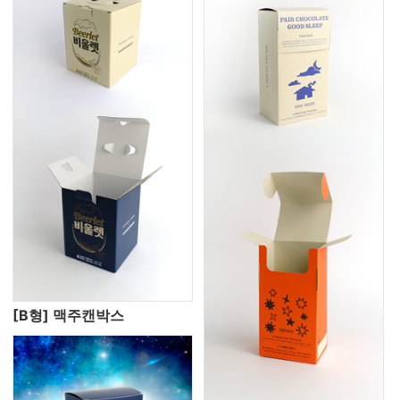
[B형] 맥주캔박스