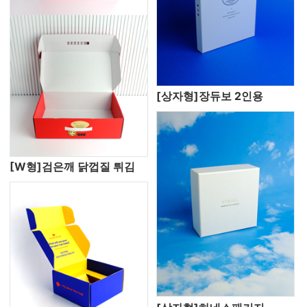
[상자형]장듀보 2인용
[W형]검은깨 닭껍질 튀김