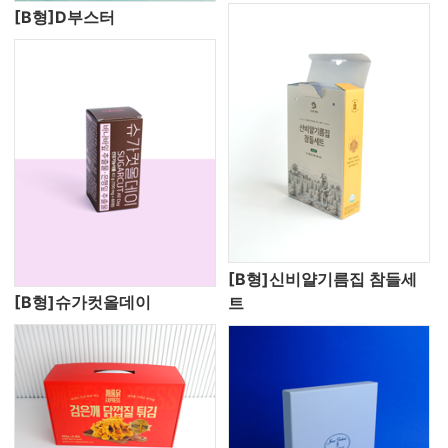
[B형]D부스터
[B형]신비얄기름집 참들세
[B형]슈가컷올데이
트