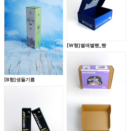
[W형]별애별빵_빵
[B형]생들기름