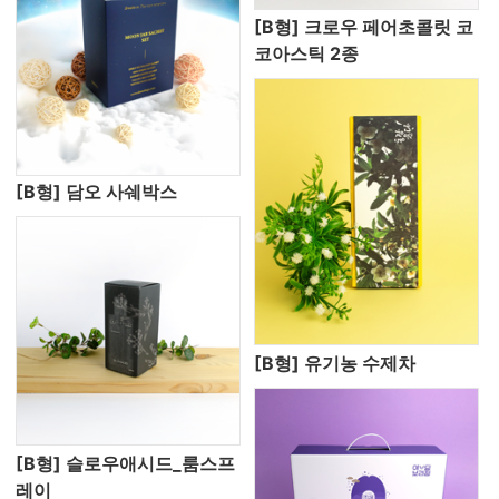
[B형] 크로우 페어초콜릿 코
코아스틱 2종
[B형] 담오 사쉐박스
[B형] 유기농 수제차
[B형] 슬로우애시드_룸스프
레이