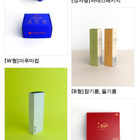
[상자형]하네스패키지
[W형]마푸마컵
[B형]참기름, 들기름