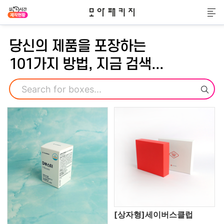
모아패키지
메
당신의 제품을 포장하는
101가지 방법, 지금 검색...
검색
[상자형]세이버스클럽