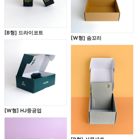
[B형] 드라이코트
[W형] 솜꼬리
[W형] HJ중공업