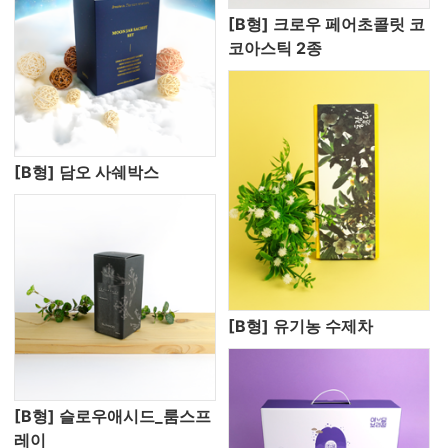
[B형] 크로우 페어초콜릿 코
코아스틱 2종
[B형] 담오 사쉐박스
[B형] 유기농 수제차
[B형] 슬로우애시드_룸스프
레이