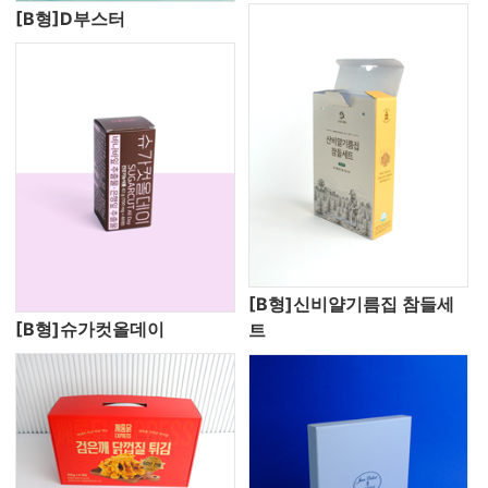
[B형]D부스터
[B형]신비얄기름집 참들세
[B형]슈가컷올데이
트