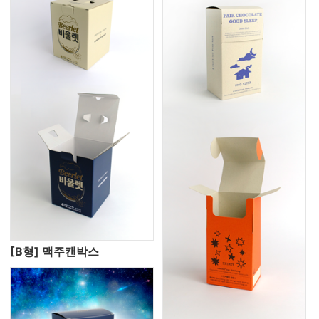
[B형] 맥주캔박스