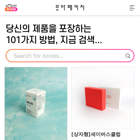
모아패키지
메
당신의 제품을 포장하는
101가지 방법, 지금 검색...
검색
[상자형]세이버스클럽