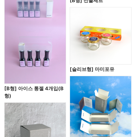
[B형] 선물세트
[슬리브형] 마미포유
[B형] 아이스 통젤 4개입(B
형)