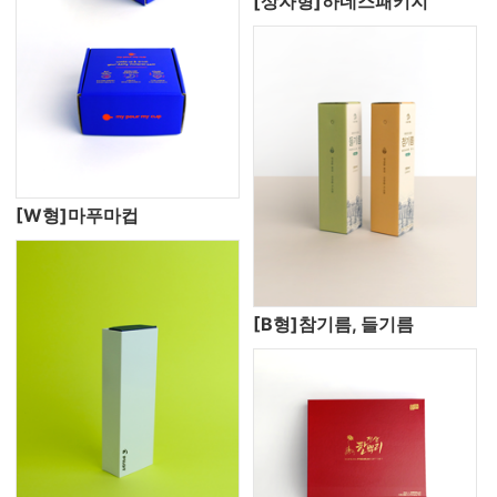
[상자형]하네스패키지
[W형]마푸마컵
[B형]참기름, 들기름