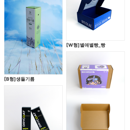
[W형]별애별빵_빵
[B형]생들기름