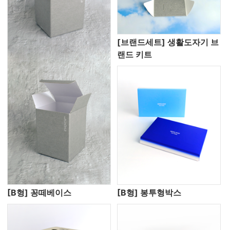
[브랜드세트] 생활도자기 브
랜드 키트
[B형] 꽁떼베이스
[B형] 봉투형박스