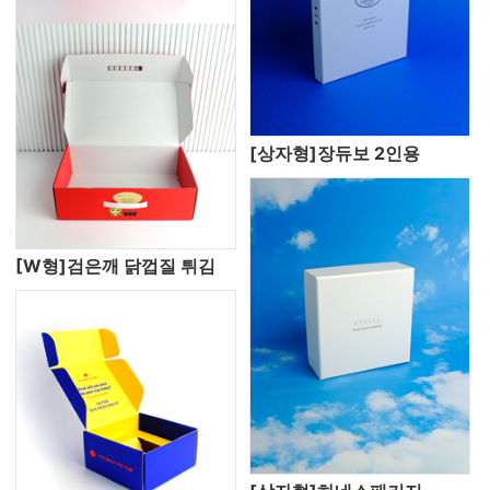
[상자형]장듀보 2인용
[W형]검은깨 닭껍질 튀김