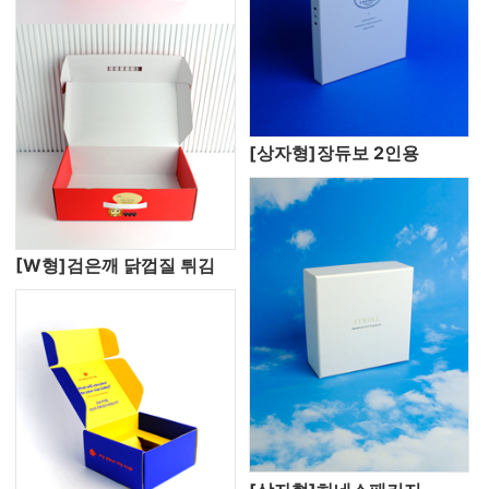
[상자형]장듀보 2인용
[W형]검은깨 닭껍질 튀김