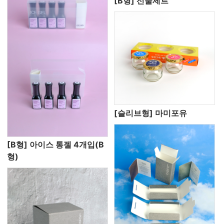
[B형] 선물세트
[슬리브형] 마미포유
[B형] 아이스 통젤 4개입(B
형)