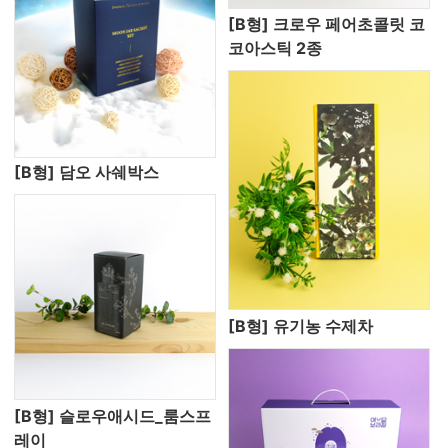
[B형] 크로우 페어초콜릿 코
코아스틱 2종
[B형] 담오 사쉐박스
[B형] 유기농 수제차
[B형] 슬로우애시드_룸스프
레이