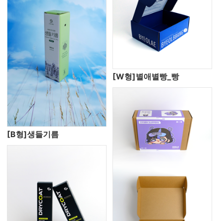
[W형]별애별빵_빵
[B형]생들기름