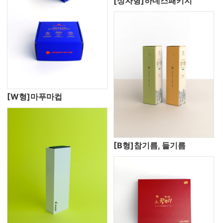
[상자형]하네스패키지
[W형]마푸마컵
[B형]참기름, 들기름