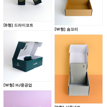
[B형] 드라이코트
[W형] 솜꼬리
[W형] HJ중공업