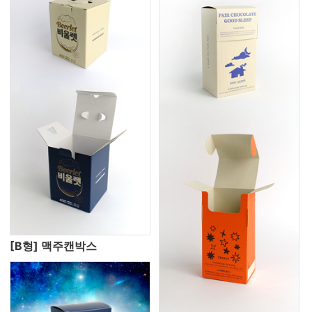
[B형] 맥주캔박스