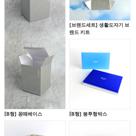
[브랜드세트] 생활도자기 브
랜드 키트
[B형] 꽁떼베이스
[B형] 봉투형박스