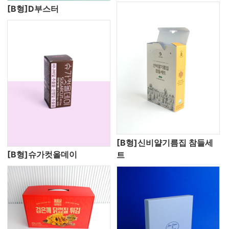
[B형]D부스터
[B형]신비얄기름집 참들세
[B형]슈가컷올데이
트