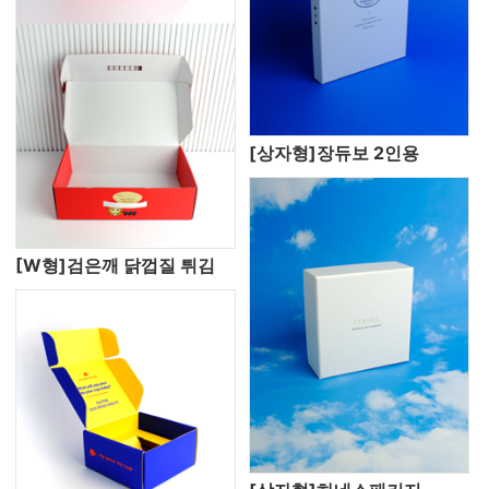
[상자형]장듀보 2인용
[W형]검은깨 닭껍질 튀김