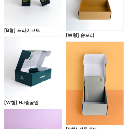
[B형] 드라이코트
[W형] 솜꼬리
[W형] HJ중공업