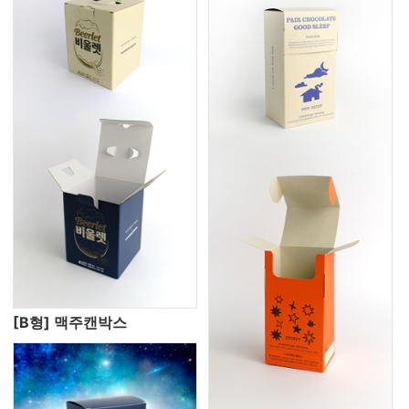
[B형] 맥주캔박스