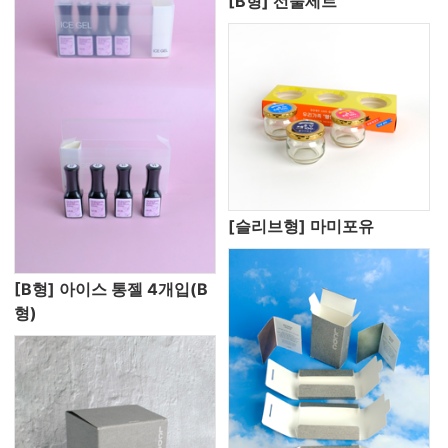
[B형] 선물세트
[슬리브형] 마미포유
[B형] 아이스 통젤 4개입(B
형)