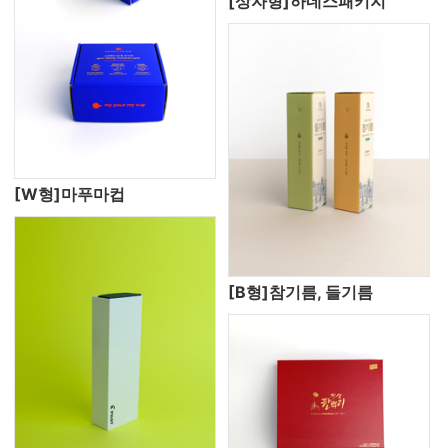
[상자형]하네스패키지
[W형]마푸마컵
[B형]참기름, 들기름