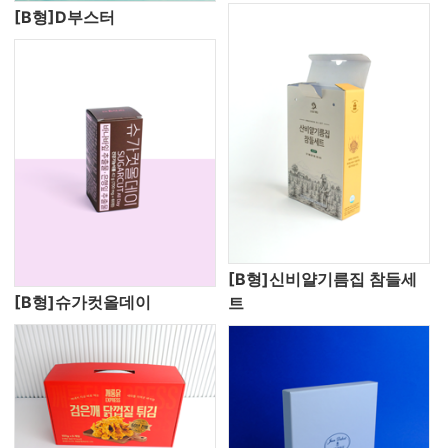
[B형]D부스터
[B형]신비얄기름집 참들세
[B형]슈가컷올데이
트