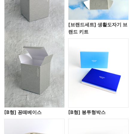
[브랜드세트] 생활도자기 브
랜드 키트
[B형] 꽁떼베이스
[B형] 봉투형박스