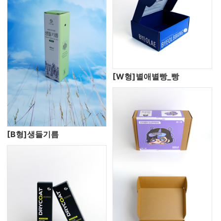
[W형]별애별빵_빵
[B형]생들기름